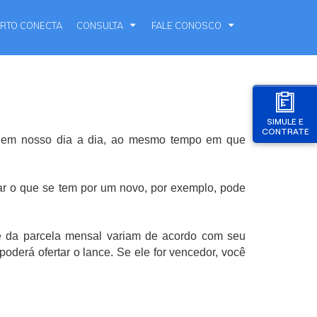
RTO CONECTA
CONSULTA
FALE CONOSCO
SIMULE E
CONTRATE
to em nosso dia a dia, ao mesmo tempo em que
car o que se tem por um novo, por exemplo, pode
.
o e da parcela mensal variam de acordo com seu
oderá ofertar o lance. Se ele for vencedor, você