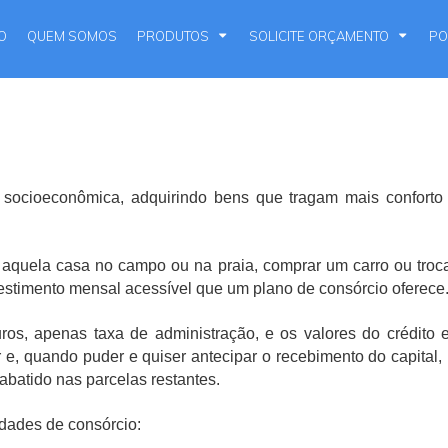
IO
QUEM SOMOS
PRODUTOS
SOLICITE ORÇAMENTO
PO
 socioeconômica, adquirindo bens que tragam mais confor
ir aquela casa no campo ou na praia, comprar um carro ou tro
vestimento mensal acessível que um plano de consórcio oferece
juros, apenas taxa de administração, e os valores do crédit
e, quando puder e quiser antecipar o recebimento do capital, p
 abatido nas parcelas restantes.
dades de consórcio: